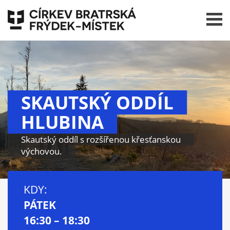
Přeskočit
na
obsah
Menu
SKAUTSKÝ ODDÍL
HLUBINA
Skautský oddíl s rozšířenou křesťanskou
výchovou.
KDY:
PÁTEK
16:30 – 18:30